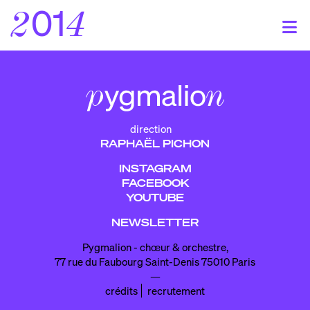
01
2
4
Skip
ACCUEIL
to
the
À PROPOS
content
ygmalio
p
n
aphaël picho
r
direction
n
RAPHAËL PICHON
emps fort
t
s
’équip
l
e
INSTAGRAM
artenaire
p
s
FACEBOOK
YOUTUBE
AGENDA
NEWSLETTER
alendrie
c
r
Pygmalion - chœur & orchestre,
rogramme
p
s
77 rue du Faubourg Saint-Denis 75010 Paris
artographi
c
e
—
crédits
recrutement
ÉCOUTER
& VOIR