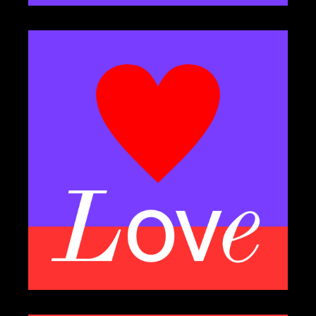
iscographi
d
e
laylist de la saiso
p
n
idéo
v
s
ACTIONS CULTURELLES
e kiosque pygmalio
l
n
es pyg’choune
l
s
ésidences et partenariat
r
s
LES CHEMINS DE BACH
ENGLISH / FRENCH
NEWSLETTER