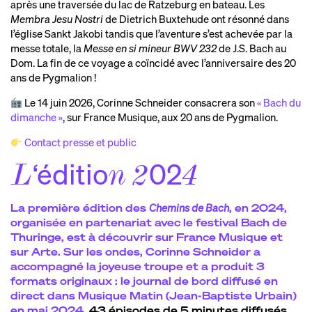
après une traversée du lac de Ratzeburg en bateau. Les
Membra Jesu Nostri
de Dietrich Buxtehude ont résonné dans
l’église Sankt Jakobi tandis que l’aventure s’est achevée par la
messe totale, la
Messe en si mineur BWV 232
de J.S. Bach au
Dom. La fin de ce voyage a coïncidé avec l’anniversaire des 20
ans de Pygmalion !
Le 14 juin 2026, Corinne Schneider consacrera son
« Bach du
dimanche »
, sur France Musique, aux 20 ans de Pygmalion.
Contact presse et public
‘éditio
02
L
n
2
4
La première édition des
Chemins de Bach
, en 2024,
organisée en partenariat avec le
festival Bach de
Thuringe
, est à découvrir
sur France Musique et
sur Arte. Sur les ondes, Corinne Schneider a
accompagné la joyeuse troupe et a produit 3
formats originaux : le journal de bord diffusé en
direct dans Musique Matin (Jean-Baptiste Urbain)
en mai 2024,
43 épisodes de 5 minutes diffusés