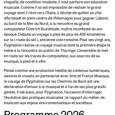
chapelle, de condition modeste, il veut parfaire son éducation
iscographi
d
e
musicale. Comme il lui est impossible de réaliser le grand
laylist de la saiso
p
n
voyage dont il rêve vers l’Italie, il décide de quitter sa ville
idéo
v
s
d’Arnstadt en plein centre de l’Allemagne pour gagner Lübeck,
au bord de la Mer du Nord, à la rencontre du grand
compositeur Dietrich Buxtehude, maître incontesté de son
ACTIONS CULTURELLES
époque. Débute un voyage à pied de plus de 400 kilomètres
e kiosque pygmalio
l
n
sur la « route du sel », ancienne voie romaine. Pour ses vingt ans,
es pyg’choune
l
s
Pygmalion réalise un voyage musical dont la première étape le
ésidences et partenariat
r
s
mène à la rencontre du public de Thuringe. L’ensemble se met
en route sur les traces du compositeur, aux sources de sa
musique, à pied et à vélo.
LES CHEMINS DE BACH
Pensé comme une production inédite de contenus numériques,
sonores et visuels, en partenariat avec Arte et France Musique,
ENGLISH / FRENCH
le voyage de Pygmalion sur les Chemins de Bach est une
déclaration d’amour à la musique et à l’un de ses plus grands
génies. Il est aussi, pour Pygmalion, l’occasion d’interroger
NEWSLETTER
l’évolution des pratiques musicales ; le rapport du métier de
musicien aux enjeux environnementaux et sociétaux.
Programme 2026