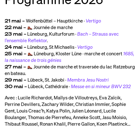
21 mai –
Wolfenbüttel – Hauptkirche ·
Vertigo
22 mai –
Journée de marche
23 mai –
Lüneburg, Kulturforum ·
Bach – Strauss
avec
l’ensemble Reflektor
.
24 mai –
Lüneburg, St Michaelis ·
Vertigo
25 mai –
Lüneburg, Kloster Lüne · marche et concert
1685,
la naissance de trois génies
27 mai –
Journée de marche et traversée du lac Ratzeburg
en bateau.
29 mai –
Lübeck, St. Jakobi ·
Membra Jesu Nostri
30 mai –
Lübeck, Cathédrale ·
Messe en si mineur BWV 232
Avec : Lucile Richardot, Maïlys de Villoutreys, Eva Zaïcik,
Perrine Devillers, Zachary Wilder, Christian Immler, Sophie
Gent, Louis Creac’h, Katya Polin, Julien Léonard, Lucile
Boulanger, Thomas de Pierrefeu, Anneke Scott, Jasu Moisio,
Thibaut Roussel, Ronan Khalil, Pierre Gallon, Koen Plaetinck…