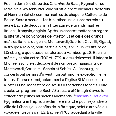
Pour la dernière étape des
Chemins de Bach
, Pygmalion se
retrouve à Wolfenbüttel, ville où officièrent Michael Praetorius
et Heinrich Schütz comme maîtres de chapelle. Cette cité de
Basse-Saxe a accueilli les bibliothèques qui ont permis au
jeune Bach de découvrir la littérature de grands maîtres
italiens, français, anglais. Après un concert mettant en regard
la littérature polychorale de Praetorius et celle des grands
maîtres italiens du genre, Monteverdi, Gabrieli, Cavalli, Rigatti,
la troupe a rejoint, pour partie à pied, la ville universitaire de
Lüneburg, à quelques encablures de Hambourg. J.S. Bach lui-
même y habita entre 1700 et 1702. Alors adolescent, il intègra la
Michaelisschule et découvrit de nombreux manuscrits de
Monteverdi, Carissimi, Schein et Schütz. À Lüneburg, les
concerts ont permis d’investir un patrimoine exceptionnel le
temps d’un week-end, notamment à l’église St Michel et au
Kloster Lüne, monastère de sœurs luthériennes fondé au XIIe
siècle. Un programme Bach / Strauss a été imaginé avec le
collectif de jeunes musiciens allemands, l’
ensemble Reflektor
.
Pygmalion a entrepris une dernière marche pour rejoindre la
ville de Lübeck, aux confins de la Baltique, point d’arrivée du
voyage entrepris par J.S. Bach en 1705, accédant à la ville