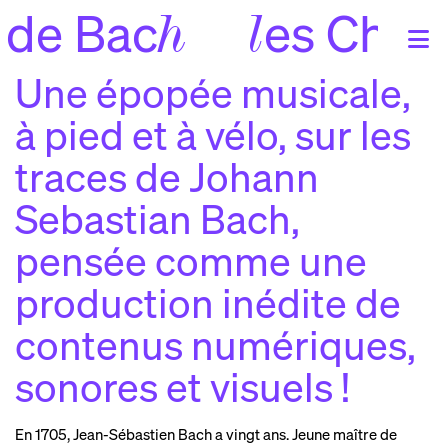
s Chemins de Bac
h
Une épopée musicale,
Skip
ACCUEIL
to
à pied et à vélo, sur les
the
À PROPOS
content
ygmalio
traces de Johann
p
n
aphaël picho
r
n
Sebastian Bach,
emps fort
t
s
’équip
l
e
pensée comme une
artenaire
p
s
production inédite de
AGENDA
contenus numériques,
alendrie
c
r
rogramme
p
s
sonores et visuels !
artographi
c
e
En 1705, Jean-Sébastien Bach a vingt ans. Jeune maître de
ÉCOUTER
& VOIR