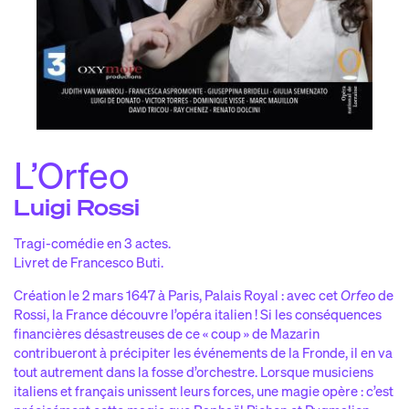
iscographi
d
e
laylist de la saiso
p
n
idéo
v
s
ACTIONS CULTURELLES
e kiosque pygmalio
l
n
es pyg’choune
l
s
L’Orfeo
ésidences et partenariat
r
s
Luigi Rossi
LES CHEMINS DE BACH
Tragi-comédie en 3 actes.
Livret de Francesco Buti.
ENGLISH / FRENCH
Création le 2 mars 1647 à Paris, Palais Royal : avec cet
Orfeo
de
Rossi, la France découvre l’opéra italien ! Si les conséquences
financières désastreuses de ce « coup » de Mazarin
NEWSLETTER
contribueront à précipiter les événements de la Fronde, il en va
tout autrement dans la fosse d’orchestre. Lorsque musiciens
italiens et français unissent leurs forces, une magie opère : c’est