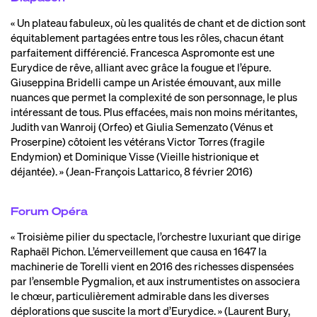
« Un plateau fabuleux, où les qualités de chant et de diction sont
équitablement partagées entre tous les rôles, chacun étant
parfaitement différencié. Francesca Aspromonte est une
Eurydice de rêve, alliant avec grâce la fougue et l’épure.
Giuseppina Bridelli campe un Aristée émouvant, aux mille
nuances que permet la complexité de son personnage, le plus
intéressant de tous. Plus effacées, mais non moins méritantes,
Judith van Wanroij (Orfeo) et Giulia Semenzato (Vénus et
Proserpine) côtoient les vétérans Victor Torres (fragile
Endymion) et Dominique Visse (Vieille histrionique et
déjantée). » (Jean-François Lattarico, 8 février 2016)
Forum Opéra
« Troisième pilier du spectacle, l’orchestre luxuriant que dirige
Raphaël Pichon. L’émerveillement que causa en 1647 la
machinerie de Torelli vient en 2016 des richesses dispensées
par l’ensemble Pygmalion, et aux instrumentistes on associera
le chœur, particulièrement admirable dans les diverses
déplorations que suscite la mort d’Eurydice. » (Laurent Bury,