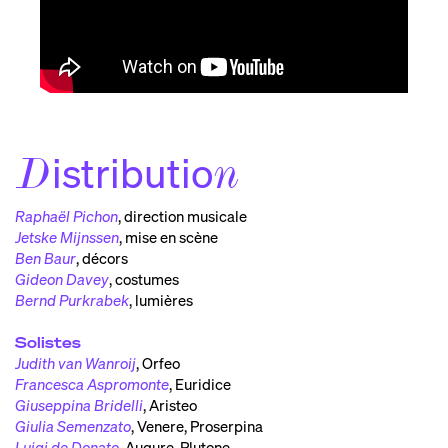
istributio
D
n
Raphaël Pichon
,
direction musicale
Jetske Mijnssen
,
mise en scène
Ben Baur
,
décors
Gideon Davey
,
costumes
Bernd Purkrabek
,
lumières
Solistes
Judith van Wanroij
,
Orfeo
Francesca Aspromonte
,
Euridice
Giuseppina Bridelli
,
Aristeo
Giulia Semenzato
,
Venere, Proserpina
Luigi de Donato
,
Augure, Plutone