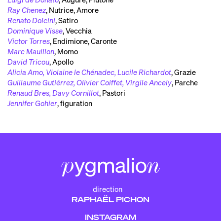
Ray Chenez
,
Nutrice, Amore
Renato Dolcini
,
Satiro
Dominique Visse
,
Vecchia
Victor Torres
,
Endimione, Caronte
Marc Mauillon
,
Momo
David Tricou
,
Apollo
Alicia Amo, Violaine le Chénadec, Lucile Richardot
,
Grazie
Guillaume Gutiérrez, Olivier Coiffet, Virgile Ancely
,
Parche
Renaud Bres, Davy Cornillot
,
Pastori
Jennifer Gohier
,
figuration
direction
RAPHAËL PICHON
INSTAGRAM