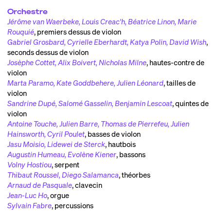
Orchestre
Jérôme van Waerbeke, Louis Creac'h, Béatrice Linon, Marie
Rouquié
,
premiers dessus de violon
Gabriel Grosbard, Cyrielle Eberhardt, Katya Polin, David Wish
,
seconds dessus de violon
Josèphe Cottet, Alix Boivert, Nicholas Milne
,
hautes-contre de
violon
Marta Paramo, Kate Goddbehere, Julien Léonard
,
tailles de
violon
Sandrine Dupé, Salomé Gasselin, Benjamin Lescoat
,
quintes de
violon
Antoine Touche, Julien Barre, Thomas de Pierrefeu, Julien
Hainsworth, Cyril Poulet
,
basses de violon
Jasu Moisio, Lidewei de Sterck
,
hautbois
Augustin Humeau, Evolène Kiener
,
bassons
Volny Hostiou
,
serpent
Thibaut Roussel, Diego Salamanca
,
théorbes
Arnaud de Pasquale
,
clavecin
Jean-Luc Ho
,
orgue
Sylvain Fabre
,
percussions