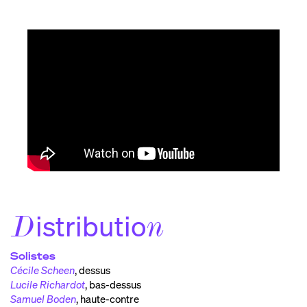
istributio
D
n
Solistes
Cécile Scheen
,
dessus
Lucile Richardot
,
bas-dessus
Samuel Boden
,
haute-contre