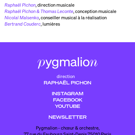
Raphaël Pichon
,
direction musicale
Raphaël Pichon & Thomas Leconte
,
conception musicale
Nicolaï Malsenko
,
conseiller musical à la réalisation
Bertrand Couderc
,
lumières
direction
RAPHAËL PICHON
INSTAGRAM
FACEBOOK
YOUTUBE
NEWSLETTER
Pygmalion - chœur & orchestre,
77 rue du Faubourg Saint-Denis 75010 Paris