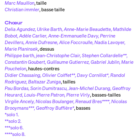
Marc Mauillon
,
taille
Christian immler
,
basse taille
Chœur
Delia Agundez, Ulrike Barth, Anne-Marie Beaudette, Mathilde
Bobot, Adèle Carlier, Anne-Emmanuelle Davy, Perrine
Devillers, Annie Dufresne, Alice Foccroulle, Nadia Lavoyer,
Marie Planinsek
,
dessus
Philippe barth, jean-Christophe Clair, Stephen Collardelle**,
Constantin Goubert, Guillaume Gutierrez, Gabriel Jublin, Marie
Pouchelon
,
hautes-contres
Didier Chassaing, Olivier Coiffet**, Davy Cornillot*, Randol
Rodriguez, Baltazar Zuniga
,
tailles
Pau Bordas, Sorin Dumitrascu, Jean-Michel Durang, Geoffroy
Heurard, Louis-Pierre Patron, Pierre Virly
,
basses-tailles
Virgile Ancely, Nicolas Boulanger, Renaud Bres****, Nicolas
Brooymans***, Geoffroy Buffière*
,
basses
*solo 1.
**solo 2.
***solo 6.
****solo 8.