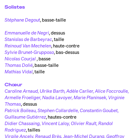
Solistes
Stéphane Degout
,
basse-taille
Emmanuelle de Negri
,
dessus
Stanislas de Barbeyrac
,
taille
Reinoud Van Mechelen
,
haute-contre
Sylvie Brunet-Grupposo
,
bas-dessus
Nicolas Courjal
,
basse
Thomas Dolié
,
basse-taille
Mathias Vidal
,
taille
Chœur
Caroline Arnaud, Ulrike Barth, Adèle Carlier, Alice Foccroulle,
Armelle Froeliger, Nadia Lavoyer, Marie Planinsek, Virginie
Thomas
,
dessus
Patrick Boileau, Stephen Collardelle, Constantin Goubet,
Guillaume Gutiérrez
,
hautes-contre
Didier Chassaing, Vincent Laloy, Olivier Rault, Randol
Rodriguez
,
tailles
Virgile Ancely, Renaud Brès, Jean-Michel Durang, Geoffroy