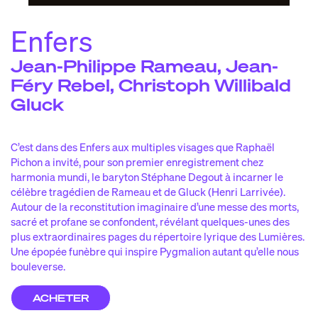
iscographi
d
e
laylist de la saiso
p
n
Enfers
idéo
v
s
Jean-Philippe Rameau, Jean-
Féry Rebel, Christoph Willibald
ACTIONS CULTURELLES
e kiosque pygmalio
l
n
Gluck
es pyg’choune
l
s
ésidences et partenariat
r
s
C’est dans des Enfers aux multiples visages que Raphaël
Pichon a invité, pour son premier enregistrement chez
LES CHEMINS DE BACH
harmonia mundi, le baryton Stéphane Degout à incarner le
célèbre tragédien de Rameau et de Gluck (Henri Larrivée).
Autour de la reconstitution imaginaire d’une messe des morts,
ENGLISH / FRENCH
sacré et profane se confondent, révélant quelques-unes des
plus extraordinaires pages du répertoire lyrique des Lumières.
Une épopée funèbre qui inspire Pygmalion autant qu’elle nous
bouleverse.
NEWSLETTER
ACHETER