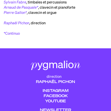
Sylvain Fabre
,
timbales et percussions
Arnaud de Pasquale*
,
clavecin et pianoforte
Pierre Gallon*
,
clavecin et orgue
Raphaël Pichon
,
direction
*Continuo
direction
RAPHAËL PICHON
INSTAGRAM
FACEBOOK
YOUTUBE
NEWSLETTER