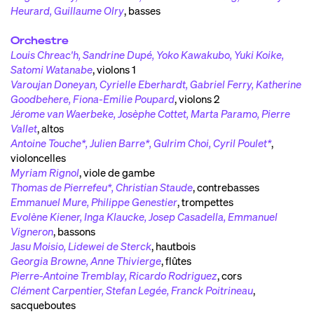
Heurard, Guillaume Olry
,
basses
Orchestre
Louis Chreac'h, Sandrine Dupé, Yoko Kawakubo, Yuki Koike,
Satomi Watanabe
,
violons 1
Varoujan Doneyan, Cyrielle Eberhardt, Gabriel Ferry, Katherine
Goodbehere, Fiona-Emilie Poupard
,
violons 2
Jérome van Waerbeke, Josèphe Cottet, Marta Paramo, Pierre
Vallet
,
altos
Antoine Touche*, Julien Barre*, Gulrim Choi, Cyril Poulet*
,
violoncelles
Myriam Rignol
,
viole de gambe
Thomas de Pierrefeu*, Christian Staude
,
contrebasses
Emmanuel Mure, Philippe Genestier
,
trompettes
Evolène Kiener, Inga Klaucke, Josep Casadella, Emmanuel
Vigneron
,
bassons
Jasu Moisio, Lidewei de Sterck
,
hautbois
Georgia Browne, Anne Thivierge
,
flûtes
Pierre-Antoine Tremblay, Ricardo Rodriguez
,
cors
Clément Carpentier, Stefan Legée, Franck Poitrineau
,
sacqueboutes