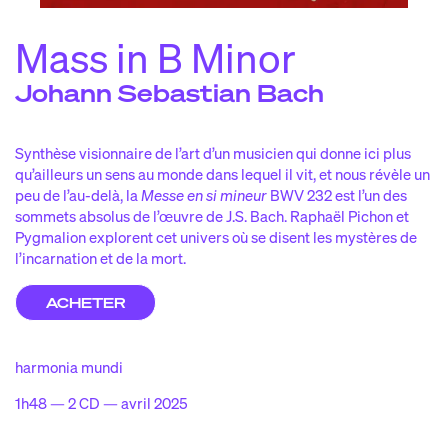
iscographi
d
e
laylist de la saiso
p
n
Mass in B Minor
idéo
v
s
Johann Sebastian Bach
ACTIONS CULTURELLES
e kiosque pygmalio
l
n
Synthèse visionnaire de l’art d’un musicien qui donne ici plus
es pyg’choune
l
s
qu’ailleurs un sens au monde dans lequel il vit, et nous révèle un
ésidences et partenariat
r
s
peu de l’au-delà, la
Messe en si mineur
BWV 232 est l’un des
sommets absolus de l’œuvre de J.S. Bach. Raphaël Pichon et
Pygmalion explorent cet univers où se disent les mystères de
LES CHEMINS DE BACH
l’incarnation et de la mort.
ENGLISH / FRENCH
ACHETER
harmonia mundi
NEWSLETTER
1h48 — 2 CD — avril 2025