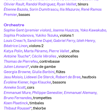
Olivier Rault, Randol Rodriguez, Ryan Veillet
,
ténors
Étienne Bazola, Sorin Dumitrascu, Ilia Mazurov, René Ramos
Premier
,
basses
Orchestre
Sophie Gent (premier violon), Joanna Huszcza, Yoko Kawakubo,
Sophia Prodanova, Yukiko Tezuka
,
violons 1
Louis Creac'h, Sandrine Dupé, Gabriel Ferry, Izleh Henry,
Béatrice Linon
,
violons 2
Katya Polin, Marta Páramo, Pierre Vallet
,
altos
Antoine Touche*, Cécile Vérolles
,
violoncelles
Thomas de Pierrefeu
,
contrebasse
Julien Léonard*
,
viole de gambe
Georgia Browne, Giulia Barbini
,
flûtes
Jasu Moisio, Lidewei De Sterck, Robert de Bree
,
hautbois
Évolène Kiener, Inga Klaucke
,
bassons
Anneke Scott
,
cors
Emmanuel Mure, Philippe Genestier, Emmanuel Alemany,
Bruno Fernandes
,
trompettes
Koen Plaetinck
,
timbales
Thibaut Roussel*
,
théorbe