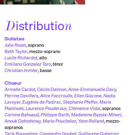
istributio
D
n
Solistes
Julie Roset
,
soprano
Beth Taylor
,
mezzo-soprano
Lucile Richardot
,
alto
Emiliano Gonzalez Toro
,
ténor
Christian Immler
,
basse
Chœur
Armelle Cardot, Cécile Dalmon, Anne-Emmanuelle Davy,
Perrine Devillers, Alice Foccroulle, Ellen Giacone, Nadia
Lavoyer, Eugénie de Padirac, Stephanie Pfeffer, Marie
Planinsek, Laurence Pouderoux, Clémence Vidal
,
sopranos
Corinne Bahuaud, Philippe Barth, Madeleine Bazola-Minori,
Anouk Defontenay, Marie Pouchelon, Yann Rolland
,
mezzo-
sopranos
Tarik Bousselma, Constantin Goubet, Guillaume Gutierrez,