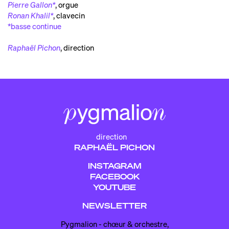
Pierre Gallon*
,
orgue
Ronan Khalil*
,
clavecin
*basse continue
Raphaël Pichon
,
direction
direction
RAPHAËL PICHON
INSTAGRAM
FACEBOOK
YOUTUBE
NEWSLETTER
Pygmalion - chœur & orchestre,